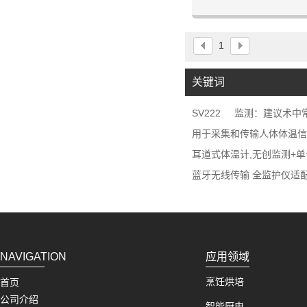
人、疾病预测、恶劣环境
戴方式，测量基础体温，
体温曲线，配备A
1
关键词
SV222
监测：建议术中常
用于采集和传输人体体温信
耳道式体温计,无创监测+单
蓝牙无线传输 全监护仪适配
NAVIGATION
应用领域
烹饪烘培
首页
公司介绍
智能厨电