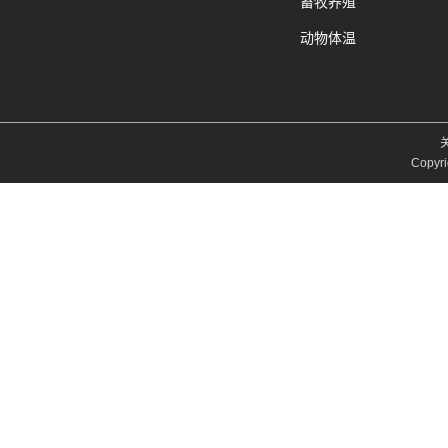
畜牧养殖
动物体温
Copyri