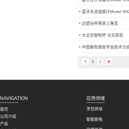
蓝牙水池温度计Model SH
远望谷杯荣获三等奖
大北农智牧杯 论文获奖
中国畜牧兽医学会技术分会
1
2
NAVIGATION
应用领域
烹饪烘培
首页
公司介绍
智能厨电
产品