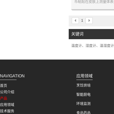
币粘贴在皮肤上测量体表
训练，幼儿发烧、高温中
用于人体体表温度的测量
腋下、胸部、腹部、足
1
度，与核心体温配套使用
量的目的
关键词
温度计、湿度计、温湿度计
NAVIGATION
应用领域
烹饪烘培
首页
公司介绍
智能厨电
产品
环境监测
应用领域
技术服务
食品药品