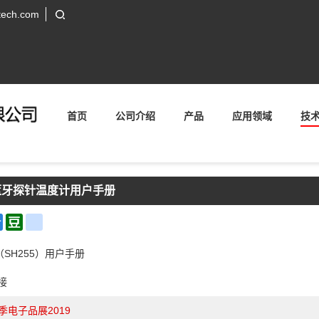
tech.com
首页
公司介绍
产品
应用领域
技
房蓝牙探针温度计用户手册
il
Qzone
Douban
renren
SH255）用户手册
接
季电子品展2019