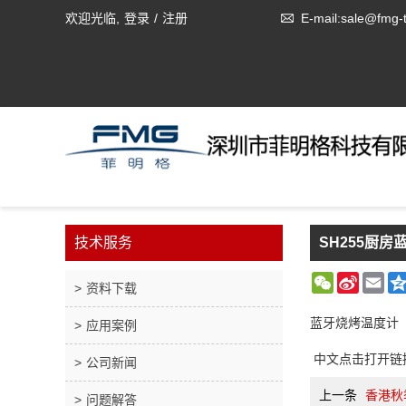
欢迎光临,
登录
/
注册
E-mail:sale@fmg-
技术服务
SH255厨
WeChat
Sina
Ema
资料下载
Weibo
蓝牙烧烤温度计（
应用案例
中文
点击打开链
公司新闻
上一条
香港秋
问题解答