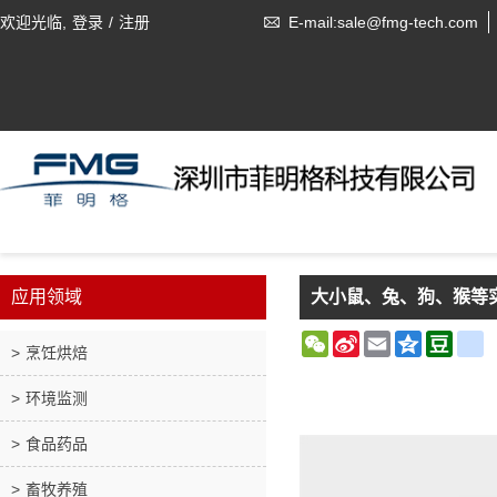
欢迎光临,
登录
/
注册
E-mail:sale@fmg-tech.com
应用领域
大小鼠、兔、狗、猴等
WeChat
Sina
Email
Qzone
Doub
r
烹饪烘焙
Weibo
环境监测
食品药品
畜牧养殖