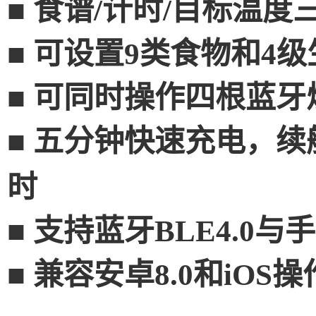
■
食谱
/
计时
/
目标温度
■
可设置
9
类食物和
4
级
■
可同时操作四根蓝牙
■
五分钟快速充电，续
时
■
支持蓝牙
BLE4.0
与手
■
兼容安卓
8.0
和
iOS
操