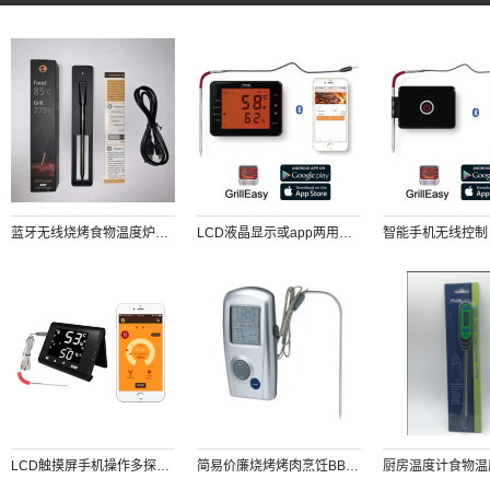
蓝牙无线烧烤食物温度炉温测量温度计使用USB快速充电高温测量手机监控烧烤进程
LCD液晶显示或app两用蓝牙烤肉温度计 带LED背光触摸屏LCD显示 厨房烤箱烤炉食物温度双不锈钢温度探针
LCD触摸屏手机操作多探针蓝牙烧烤烤肉烹饪食物温度计
简易价廉烧烤烤肉烹饪BBQ温度计