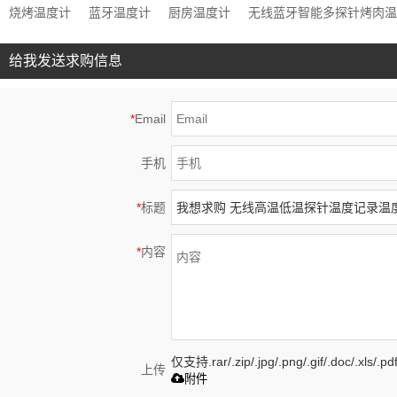
烧烤温度计
蓝牙温度计
厨房温度计
无线蓝牙智能多探针烤肉温
给我发送求购信息
*
Email
手机
*
标题
*
内容
仅支持.rar/.zip/.jpg/.png/.gif/.doc/.xls
上传
附件