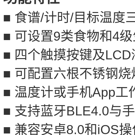
■
食谱
/
计时
/
目标温度
■
可设置
9
类食物和
4
级
■
四个触摸按键及
LCD
■
可配置六根不锈钢烧
■
温度计或手机
App
工
■
支持蓝牙
BLE4.0
与手
■
兼容安卓
8.0
和
iOS
操