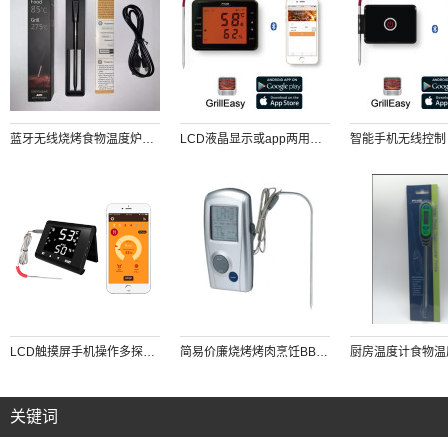
蓝牙无线烧烤食物温度炉温测量温度计使用USB快速充电高温测量手机监控烧烤进程
LCD液晶显示或app两用蓝牙烤肉温度计 带LED背光触摸屏LCD显示 厨房烤箱烤炉食物温度双不锈钢温度探针
LCD触摸屏手机操作多探针蓝牙烧烤烤肉烹饪食物温度计
简易价廉烧烤烤肉烹饪BBQ温度计
关键词