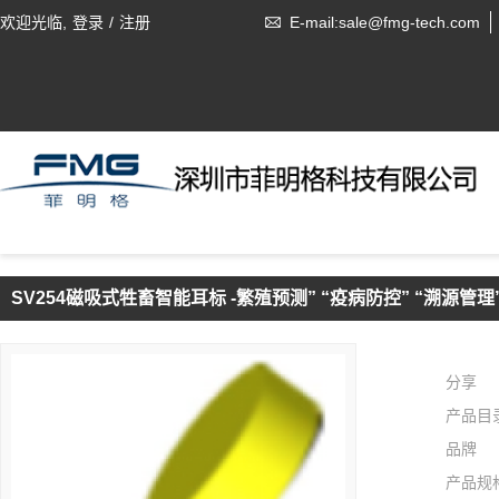
欢迎光临,
登录
/
注册
E-mail:sale@fmg-tech.com
SV254磁吸式牲畜智能耳标 -繁殖预测” “疫病防控” “溯源管理
分享
产品目
品牌
产品规