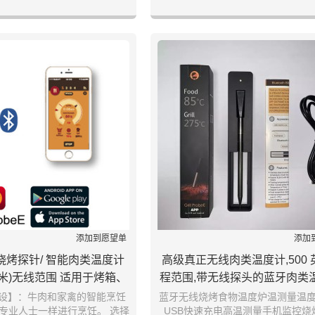
添加到愿望单
添加
牙烧烤探针/ 智能肉类温度计
高级真正无线肉类温度计,500 
0 米)无线范围 适用于烤箱、
程范围,带无线探头的蓝牙肉类温
、烧烤、烟熏机、烤肉机,
无线肉类温度计
预设】：牛肉和家禽的智能烹饪
蓝牙无线烧烤食物温度炉温测量温
专业人士一样进行烹饪。 选择
USB快速充电高温测量手机监控烧
 Pressure Cooker