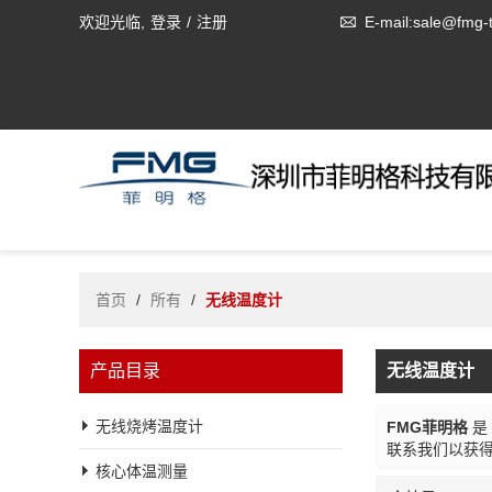
欢迎光临,
登录
/
注册
E-mail:sale@fmg-
首页
/
所有
/
无线温度计
产品目录
无线温度计
无线烧烤温度计
FMG菲明格
是
联系我们以获
核心体温测量