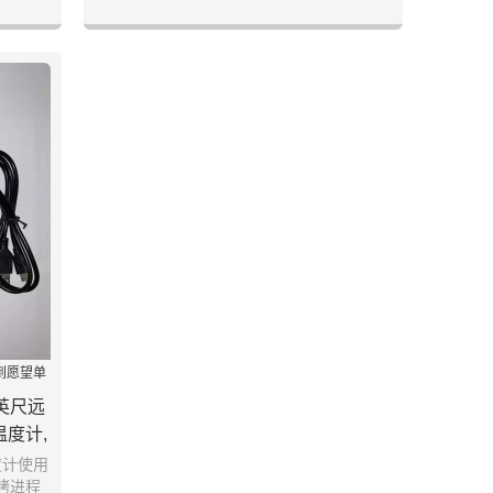
到愿望单
英尺远
度计,
度计使用
烤进程