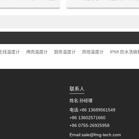
煮熟程度并设置所需的温度,
易于使用的多功能App:使用智能温
完成时通知您。【安全准确】:
程序获得实时警报;支持自定义定时
传感器, 监控肉类温度高达
图;USDA推荐的预设温度在您每次
85摄氏度),环境温度高达285摄氏
的烟熏温度计烧制烧烤架时都能提
度)
饪习惯。
无线温度计
烤肉温度计
厨房温度计
烘焙温度计
IP68 防水洗
联系人
姓名:
孙经理
电话:
+86 13689561549
+86 13602571660
+86 0755-26925958
Email:
sale@fmg-tech.com