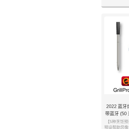
2022 蓝
带蓝牙 (5
烧烤、厨房
【5种烹饪
预设帮助您像
洗碗机,