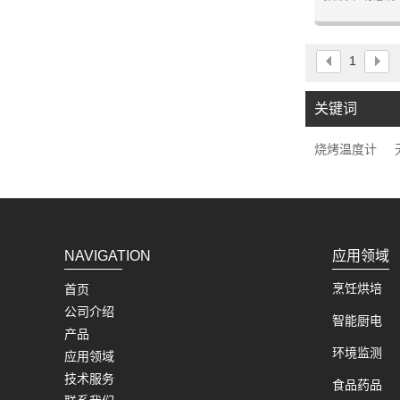
想要的目标
App在食物
内置双温度
1
190°F(约
关键词
烧烤温度计
NAVIGATION
应用领域
烹饪烘培
首页
公司介绍
智能厨电
产品
环境监测
应用领域
技术服务
食品药品