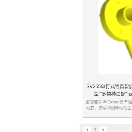
SV255单钉式牲畜智能
型”“多物种适配”
畜智能耳标iEartag具
动态、连续的测量动物生
传输数据。作为新一代牲
在取代传统的RFID耳标
新科技，有效解决了我国
1
生长慢、效率低、食品安