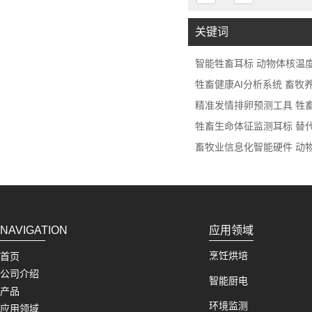
体温导管，将耳标塞入
便。可充电反复使用，充
关键词
智能牲畜耳标 动物体核温
牲畜健康AI分析系统 畜
精准发情排卵预测工具 牲
牲畜生命体征监测耳标 替代
畜牧业信息化智能硬件 动
NAVIGATION
应用领域
烹饪烘培
首页
公司介绍
智能厨电
产品
环境监测
应用领域