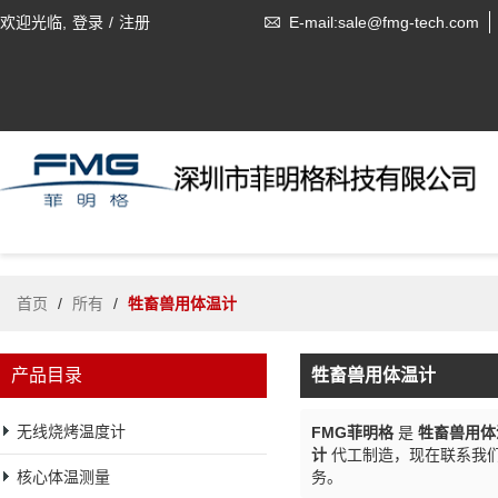
欢迎光临,
登录
/
注册
E-mail:sale@fmg-tech.com
首页
/
所有
/
牲畜兽用体温计
产品目录
牲畜兽用体温计
无线烧烤温度计
FMG菲明格
是
牲畜兽用体
计
代工制造，现在联系我
核心体温测量
务。