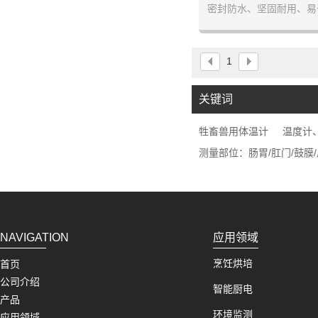
密封防水、坚固耐用、易
于测量大鼠、宠物、牲畜
门温度。下载手机APP
数据。快速充电30分钟，
1
手机下载和查看体温测量
动物的体温测量。不锈钢
用、易于清洗和消毒。静
关键词
于用于医院、
牲畜兽用体温计
温度计
测量部位：肠胃/肛门/鼓膜/
NAVIGATION
应用领域
烹饪烘培
首页
公司介绍
智能厨电
产品
环境监测
应用领域