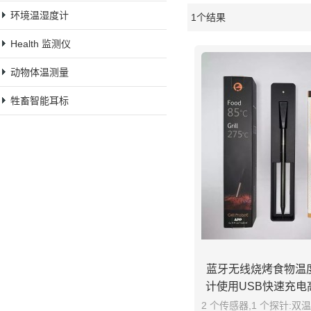
环境温湿度计
1个结果
橱窗
Health 监测仪
动物体温测量
牲畜智能耳标
蓝牙无线烧烤食物温
计使用USB快速充电
控烧烤
2 个传感器,1 个探针: