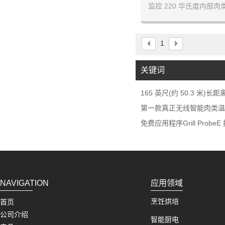
监控 220 华氏度内部
温度高达 600 华氏度(约 
用洗碗机清
高级估算算法:可以估算
1
帮助计划膳食和
关键词
165 英尺(约 50.3 米)长
第一款真正无线智能肉类温
免费应用程序Grill Probe
NAVIGATION
应用领域
烹饪烘培
首页
公司介绍
智能厨电