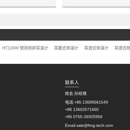
、恶劣环境作业人员。耳道穿
人、疾病预测、恶劣环境作业人
基础体温，存储测量数据形成
线，配备APP分析软件
HT120W 预测排卵耳温计
耳塞式体温计
耳道式体温计
耳道式
联系人
姓名:
孙经理
电话:
+86 13689561549
+86 13602571660
+86 0755-26925958
Email:
sale@fmg-tech.com