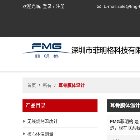
欢迎光临,
登录
/
注册
E-mail:sale@fmg-
首页
/
所有
/
耳骨膜体温计
产品目录
耳骨膜体温计
无线烧烤温度计
FMG菲明格
是
造，现在联系
核心体温测量