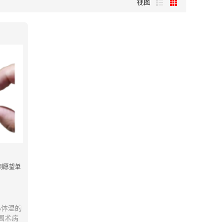
视图
到愿望单
心体温的
围术病