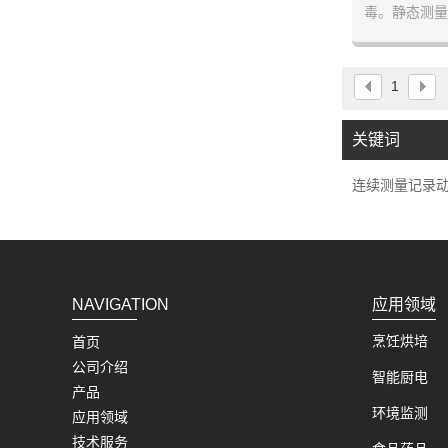
毒。静态测量
学校.本体温
易于清洗和高
度、口腔温
1
猪、马、牛、
关键词
连续测量记录
NAVIGATION
应用领域
烹饪烘培
首页
公司介绍
智能厨电
产品
环境监测
应用领域
技术服务