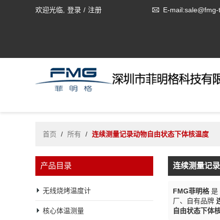
欢迎光临,
登录
/
注册
E-mail:sale@fmg-
首页
/
所有
/
连续测量记录动物自由状态下体核温度
产品目录
连续测量记录
无线烧烤温度计
FMG菲明格
是
厂、自有品牌
核心体温测量
自由状态下体