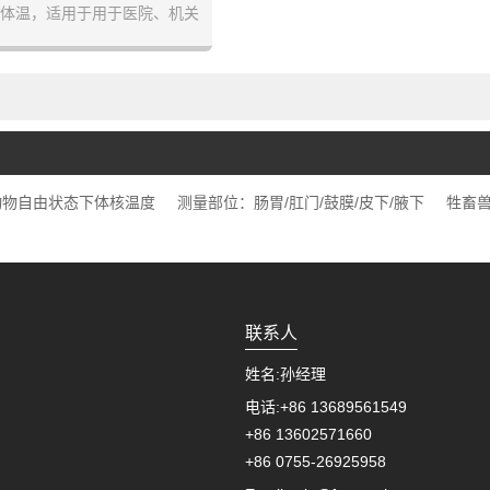
体温，适用于用于医院、机关
表采用不锈钢管构造密封防水，
温消毒，适用于测人体肛门温
度和腋下温度，也特别适用于
羊、狗等大中型动物的肛温测
量。
动物自由状态下体核温度
测量部位：肠胃/肛门/鼓膜/皮下/腋下
牲畜
联系人
姓名:
孙经理
电话:
+86 13689561549
+86 13602571660
+86 0755-26925958