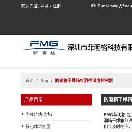
欢迎光临,
登录
/
注册
E-mail:sale@fmg-
首页
/
所有
/
防潮箱干燥箱红酒柜湿度控制器
产品目录
防潮箱干燥箱
无线烧烤温度计
FMG菲明格
是
潮箱干燥箱红
核心体温测量
们会及时响应