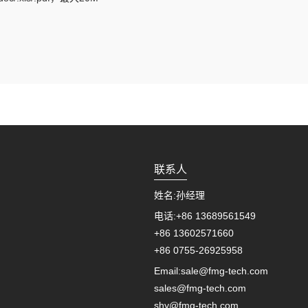
联系人
姓名:
孙经理
电话:
+86 13689561549
+86 13602571660
+86 0755-26925958
Email:
sale@fmg-tech.com
sales@fmg-tech.com
shy@fmg-tech.com