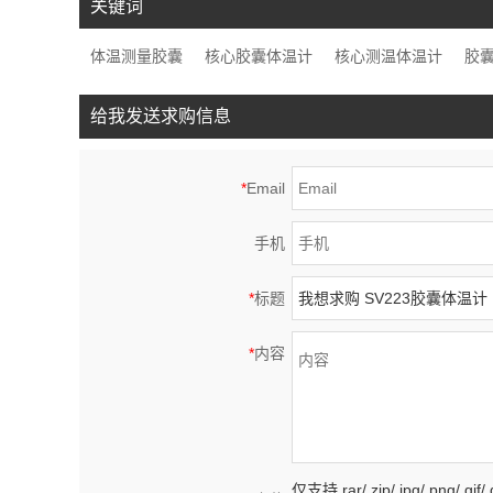
关键词
体温测量胶囊
核心胶囊体温计
核心测温体温计
胶
给我发送求购信息
*
Email
手机
*
标题
*
内容
仅支持.rar/.zip/.jpg/.png/.gi