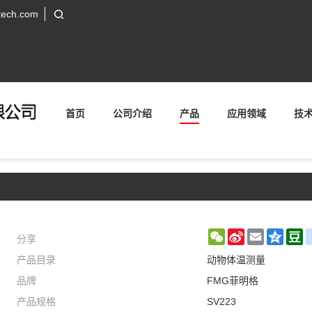
tech.com
首页
公司介绍
产品
应用领域
技
分享
WeChat
Sina
Email
Qzon
D
产品目录
动物体温测量
Weibo
品牌
FMG菲明格
产品规格
SV223