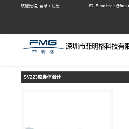
欢迎光临,
登录
/
注册
E-mail:sale@fmg-
SV223胶囊体温计