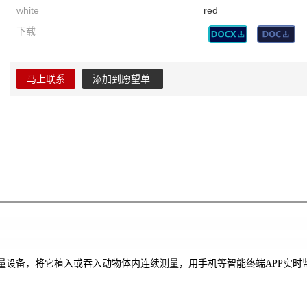
white
red
下载
马上联系
添加到愿望单
量设备，将它植入或吞入动物体内连续测量，用手机等智能终端
APP
实时