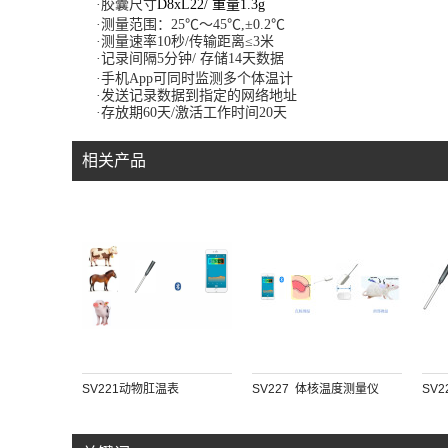
·胶囊尺寸
D8xL22/
重量
1.3g
·测量范围：
25
℃
～
45
℃
,
±
0.2
℃
·测量速率
10
秒
/
传输距离≤
3
米
·记录间隔
5
分钟
/
存储
14
天数据
·手机
App
可同时监测多个体温计
·发送记录数据到指定的网络地址
·存放期
60
天
/
激活工作时间
20
天
相关产品
SV221动物肛温表
SV227  体核温度测量仪
SV2