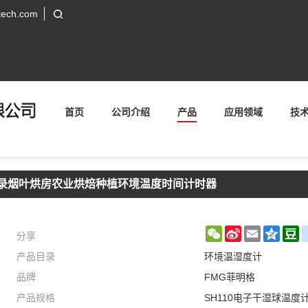
tech.com
首页
公司介绍
产品
应用领域
技
录烟叶烘房农业烘焙种植环境温度时间计时器
分享
WeChat
Sina
Email
Qzon
D
产品目录
环境温湿度计
Weibo
品牌
FMG菲明格
产品规格
SH110电子干湿球温度