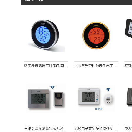
数字表盘温湿度计房间 药品 雪茄 红酒 摄影仪器放置箱等温湿度测量仪 可查询48h记录 背部磁铁吸附
LED背光带时钟表盘电子数字温湿度计（橙色）
三路温湿度测量显示无线大屏幕温湿度计农业大棚花卉环境温湿度测量
无线电子数字多通道多功能温度计双模多点温度测量传输数字温度计温度记录手机监视和下载存储数据机房仓库博物馆环境温度测量