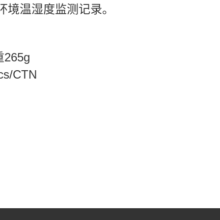
环境温湿度监测
记录。
重
265g
cs/CTN