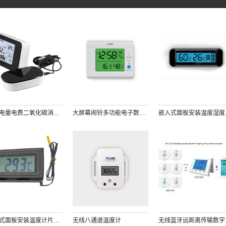
家庭电量电费二氧化碳消耗测量记录 节约电力能源30%, 无线传输数据 LCD液晶显示直方图实时显示电量数据
大屏幕闹铃多功能电子数字温湿度计带日历最大最小值温度单位转换显示功能
嵌入式面板
嵌入式面板安装温度计片状温度传感器内置电池或外接直流电源
无线八通道温度计
无线蓝牙远距离