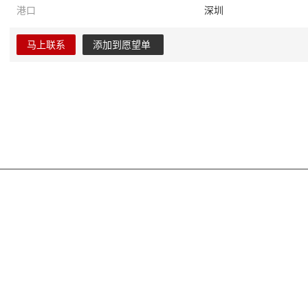
港口
深圳
马上联系
添加到愿望单