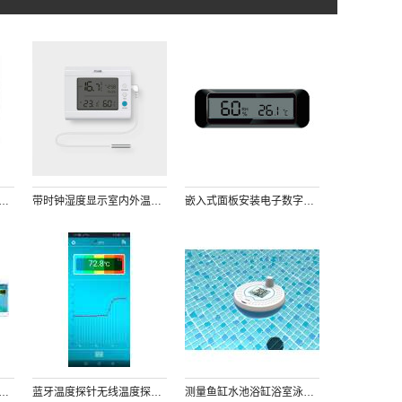
安装温度湿度控制器带蓝色背光触摸按键防潮箱恒温恒湿箱使用
带时钟湿度显示室内外温度测量显示电子数字台式温度计外接3M线长温度传感器探头
嵌入式面板安装电子数字温湿度计纽扣电池供电酒柜雪茄盒机电设备使用
传输数字水温测量温度计记录仪手机App界面显示多点多通道水温测量存储高低温预警
蓝牙温度探针无线温度探针温度计冷藏温度物温油温测量记录存储记录仪
测量鱼缸水池浴缸浴室泳池水温温度计电子数字显示密封防水浮于水面