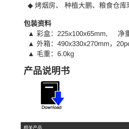
◆
烤烟房、
种植大鹏、粮食仓库
包装资料
▲
彩盒：
225x100x65mm,
净
▲
外箱：
490x330x270mm
，
20p
▲
毛重：
6.0kg
产品说明书
相关产品