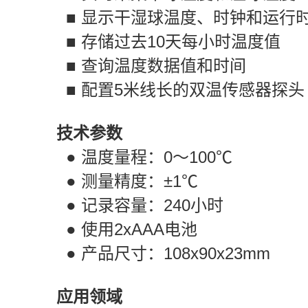
■
显示干湿球温度、时钟和运行
■
存储过去
10
天每小时温度值
■
查询温度数据值和时间
■
配置
5
米线长的双温传感器探头
技术参数
●
温度量程：
0
～
100
℃
●
测量精度：±
1
℃
●
记录容量：
240
小时
●
使用
2xAAA
电池
●
产品尺寸：
108x90x23mm
应用领域