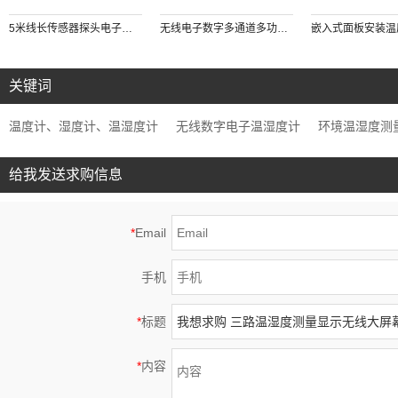
5米线长传感器探头电子干湿球数字温度计测量和记录烟叶烘房农业烘焙种植环境温度时间计时器
无线电子数字多通道多功能温度计双模多点温度测量传输数字温度计温度记录手机监视和下载存储数据机房仓库博物馆环境温度测量
关键词
温度计、湿度计、温湿度计
无线数字电子温湿度计
环境温湿度测
给我发送求购信息
*
Email
手机
*
标题
*
内容