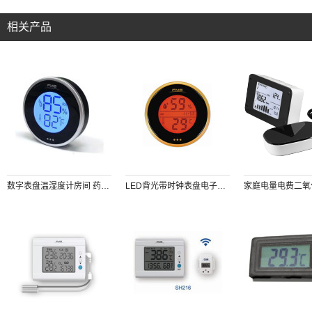
相关产品
数字表盘温湿度计房间 药品 雪茄 红酒 摄影仪器放置箱等温湿度测量仪 可查询48h记录 背部磁铁吸附
LED背光带时钟表盘电子数字温湿度计（橙色）