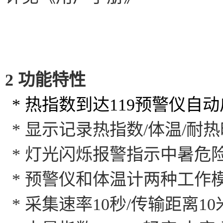
2 功能特性
*
热指数到达
119
预警仪自动
*
显示记录热指数
/
体温
/
耐热
*
灯光闪烁报警指示中暑危
*
预警仪和体温计两种工作
*
采集速率
10
秒
/
传输距离
10