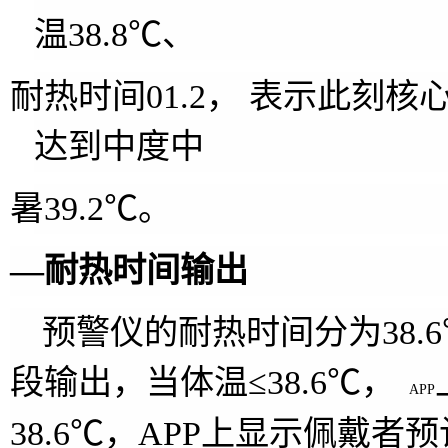
温
38.8
℃、
耐热时间
01.2
， 表示此刻核
达到中度中
暑
39.2
℃。
—耐热时间输出
预警仪的耐热时间分为
38.6
段输出，当体温≤
38.6
℃，
APP
38.6
℃，
APP
上显示佩戴者预