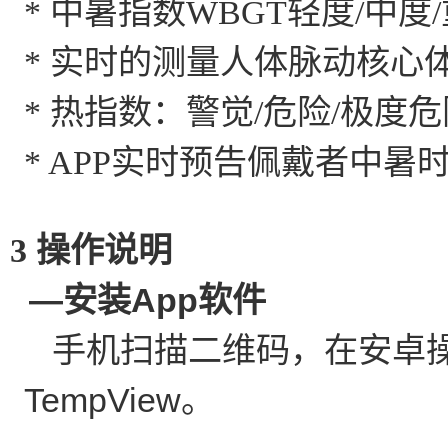
*
中暑指数
WBGT
轻度
/
中度
/
*
实时的测量人体脉动核心
*
热指数：警觉
/
危险
/
极度危
* APP
实时预告佩戴者中暑
3 操作说明
—安装
App
软件
手机扫描二维码，在安卓
TempView
。