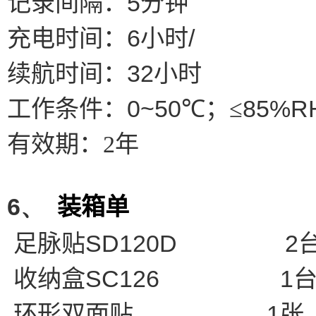
5
记录间隔：
分钟
6
/
充电时间：
小时
32
续航时间：
小时
0~50℃
85%R
工作条件：
；≤
有效期：
2
年
6、
装箱单
SD120D 2
足脉贴
SC126 1
收纳盒
1
环形双面贴
张